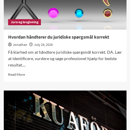
Jura og lovgivning
Hvordan håndterer du juridiske spørgsmål korrekt
Jonathan
July 24, 2026
Få klarhed om at håndtere juridiske spørgsmål korrekt. DA. Lær
at identificere, vurdere og søge professionel hjælp for bedste
resultat....
Read
Read More
more
about
Hvordan
håndterer
du
juridiske
spørgsmål
korrekt