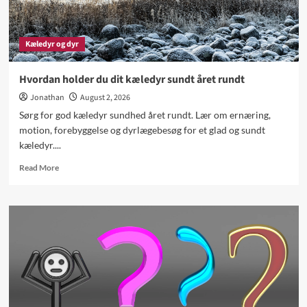
Kæledyr og dyr
Hvordan holder du dit kæledyr sundt året rundt
Jonathan
August 2, 2026
Sørg for god kæledyr sundhed året rundt. Lær om ernæring,
motion, forebyggelse og dyrlægebesøg for et glad og sundt
kæledyr....
Read
Read More
more
about
Hvordan
holder
du
dit
kæledyr
sundt
året
rundt