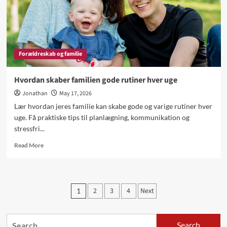
Forældreskab og familie
Hvordan skaber familien gode rutiner hver uge
Jonathan
May 17, 2026
Lær hvordan jeres familie kan skabe gode og varige rutiner hver
uge. Få praktiske tips til planlægning, kommunikation og
stressfri...
Read
Read More
more
about
Hvordan
skaber
Posts
2
3
4
Next
1
familien
pagination
gode
rutiner
Search
hver