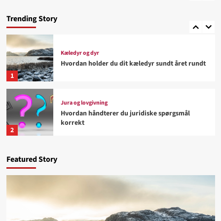
Hvad gør en aktiv livsstil lettere at fastholde
Trending Story
5
Kæledyr og dyr
Hvordan holder du dit kæledyr sundt året rundt
1
Jura og lovgivning
Hvordan håndterer du juridiske spørgsmål
korrekt
2
Kunst og underholdning
Featured Story
Hvorfor tiltrækker kreative udstillinger flere
besøgende
3
Biler og køretøjer