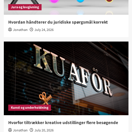
besøgende
Jura og lovgivning
3
Hvordan håndterer du juridiske spørgsmål korrekt
Biler og køretøjer
Jonathan
July 24, 2026
Hvad bør du vide før køb af ny familiebil
4
Sport og hobby
Hvad gør en aktiv livsstil lettere at fastholde
5
Kunst og underholdning
Hvorfor tiltrækker kreative udstillinger flere besøgende
Jonathan
July 20, 2026