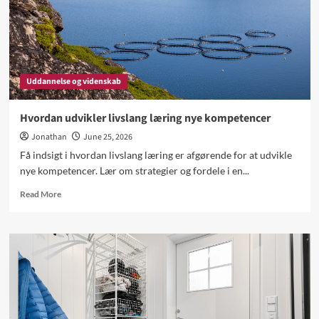
Uddannelse og videnskab
Hvordan udvikler livslang læring nye kompetencer
Jonathan
June 25, 2026
Få indsigt i hvordan livslang læring er afgørende for at udvikle
nye kompetencer. Lær om strategier og fordele i en...
Read
Read More
more
about
Hvordan
udvikler
livslang
læring
nye
kompetencer