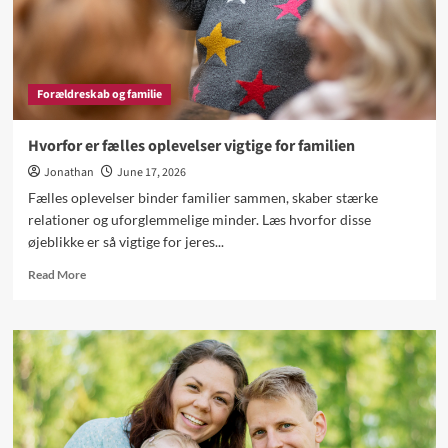
Forældreskab og familie
Hvorfor er fælles oplevelser vigtige for familien
Jonathan
June 17, 2026
Fælles oplevelser binder familier sammen, skaber stærke
relationer og uforglemmelige minder. Læs hvorfor disse
øjeblikke er så vigtige for jeres...
Read
Read More
more
about
Hvorfor
er
fælles
oplevelser
vigtige
for
familien