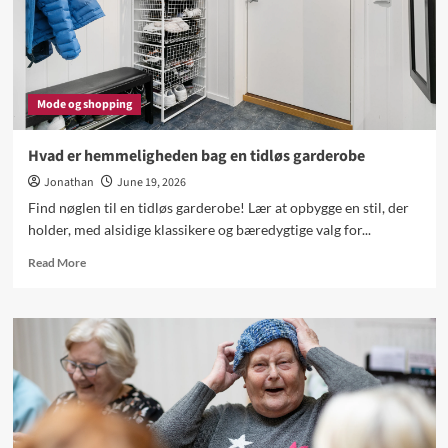
Mode og shopping
Hvad er hemmeligheden bag en tidløs garderobe
Jonathan
June 19, 2026
Find nøglen til en tidløs garderobe! Lær at opbygge en stil, der
holder, med alsidige klassikere og bæredygtige valg for...
Read
Read More
more
about
Hvad
er
hemmeligheden
bag
en
tidløs
garderobe