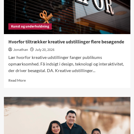
Kunst og underholdning
Hvorfor tiltrækker kreative udstillinger flere besøgende
Jonathan
July 20, 2026
Lær hvorfor kreative udstillinger fanger publikums
opmærksomhed. Få indsigt i design, teknologi og interaktivitet,
der driver besøgstal. DA. Kreative udstillinger...
Read
Read More
more
about
Hvorfor
tiltrækker
kreative
udstillinger
flere
besøgende