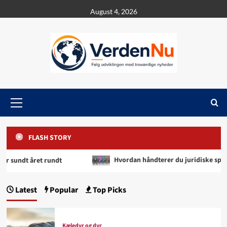
Skip
August 4, 2026
to
content
Primary
Menu
FLASH STORY
t rundt
Hvordan håndterer du juridiske spørgsmål korre
Latest
Popular
Top Picks
Kæledyr og dyr