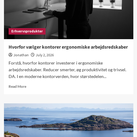
fastholde
Erhvervsprodukter
Hvorfor vælger kontorer ergonomiske arbejdsredskaber
Jonathan
July 2, 2026
Forstå, hvorfor kontorer investerer i ergonomiske
arbejdsredskaber. Reducer smerter, øg produktivitet og trivsel.
DA. I en moderne kontorverden, hvor størstedelen...
Read
Read More
more
about
Hvorfor
vælger
kontorer
ergonomiske
arbejdsredskaber