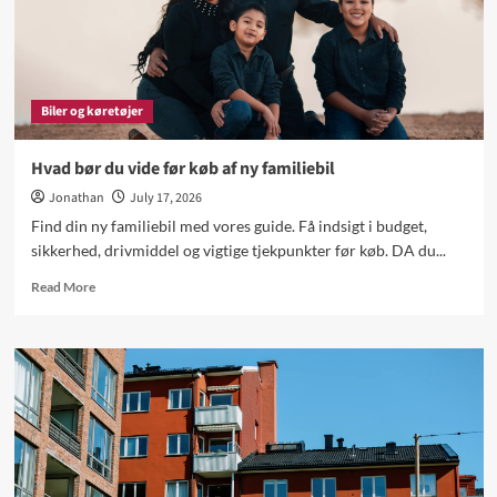
Biler og køretøjer
Hvad bør du vide før køb af ny familiebil
Jonathan
July 17, 2026
Find din ny familiebil med vores guide. Få indsigt i budget,
sikkerhed, drivmiddel og vigtige tjekpunkter før køb. DA du...
Read
Read More
more
about
Hvad
bør
du
vide
før
køb
af
ny