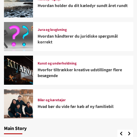
Hvordan holder du dit kæledyr sundt året rundt
Jura og lovgivning
Hvordan håndterer du juridiske spørgsmål
korrekt
Kunst og underholdning
Hvorfor tiltrækker kreative udstillinger flere
besøgende
Biler og køretøjer
Biler og køretøjer
Hvad bør du vide før køb af ny familiebil
Hvad bør du vide før køb af ny familiebil
Kæledyr og dyr
4
Hvordan holder du dit kæledyr sundt året rundt
Main Story
Jonathan
August 2, 2026
Sport og hobby