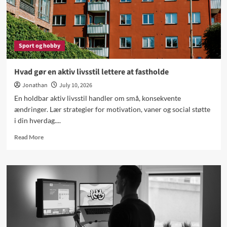
familiebil
Sport og hobby
Hvad gør en aktiv livsstil lettere at fastholde
Jonathan
July 10, 2026
En holdbar aktiv livsstil handler om små, konsekvente
ændringer. Lær strategier for motivation, vaner og social støtte
i din hverdag....
Read
Read More
more
about
Hvad
gør
en
aktiv
livsstil
lettere
at