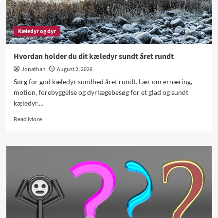
Kæledyr og dyr
Hvordan holder du dit kæledyr sundt året rundt
Jonathan
August 2, 2026
Sørg for god kæledyr sundhed året rundt. Lær om ernæring,
motion, forebyggelse og dyrlægebesøg for et glad og sundt
kæledyr....
Read
Read More
more
about
Hvordan
holder
du
dit
kæledyr
sundt
året
rundt