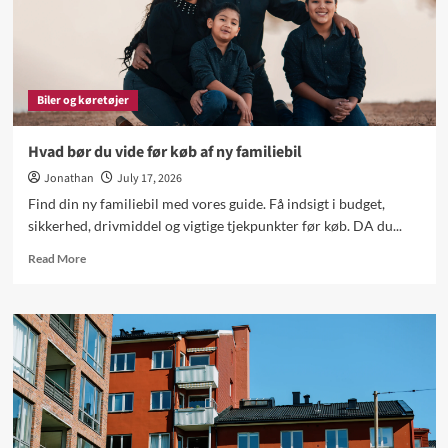
Biler og køretøjer
Hvad bør du vide før køb af ny familiebil
Jonathan
July 17, 2026
Find din ny familiebil med vores guide. Få indsigt i budget,
sikkerhed, drivmiddel og vigtige tjekpunkter før køb. DA du...
Read
Read More
more
about
Hvad
bør
du
vide
før
køb
af
ny