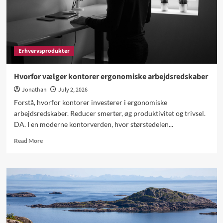
fastholde
Erhvervsprodukter
Hvorfor vælger kontorer ergonomiske arbejdsredskaber
Jonathan
July 2, 2026
Forstå, hvorfor kontorer investerer i ergonomiske
arbejdsredskaber. Reducer smerter, øg produktivitet og trivsel.
DA. I en moderne kontorverden, hvor størstedelen...
Read
Read More
more
about
Hvorfor
vælger
kontorer
ergonomiske
arbejdsredskaber