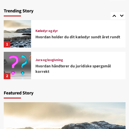
Hvad gør en aktiv livsstil lettere at fastholde
Trending Story
5
Kæledyr og dyr
Hvordan holder du dit kæledyr sundt året rundt
1
Jura og lovgivning
Hvordan håndterer du juridiske spørgsmål
korrekt
2
Kunst og underholdning
Featured Story
Hvorfor tiltrækker kreative udstillinger flere
besøgende
3
Biler og køretøjer