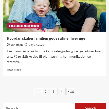
Forældreskab og familie
Hvordan skaber familien gode rutiner hver uge
Jonathan
May 17, 2026
Lær hvordan jeres familie kan skabe gode og varige rutiner hver
uge. Få praktiske tips til planlægning, kommunikation og
stressfri...
Read
Read More
more
about
Hvordan
skaber
Posts
2
3
4
Next
1
familien
pagination
gode
rutiner
Search
hver