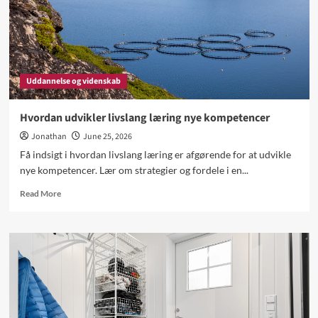
Uddannelse og videnskab
Hvordan udvikler livslang læring nye kompetencer
Jonathan
June 25, 2026
Få indsigt i hvordan livslang læring er afgørende for at udvikle
nye kompetencer. Lær om strategier og fordele i en...
Read
Read More
more
about
Hvordan
udvikler
livslang
læring
nye
kompetencer