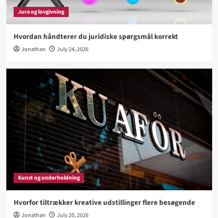
besøgende
Jura og lovgivning
3
Hvordan håndterer du juridiske spørgsmål korrekt
Biler og køretøjer
Jonathan
July 24, 2026
Hvad bør du vide før køb af ny familiebil
4
Sport og hobby
Hvad gør en aktiv livsstil lettere at fastholde
5
Kunst og underholdning
Hvorfor tiltrækker kreative udstillinger flere besøgende
Jonathan
July 20, 2026