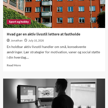
familiebil
Sport og hobby
Hvad gør en aktiv livsstil lettere at fastholde
Jonathan
July 10, 2026
En holdbar aktiv livsstil handler om små, konsekvente
ændringer. Lær strategier for motivation, vaner og social støtte
i din hverdag....
Read
Read More
more
about
Hvad
gør
en
aktiv
livsstil
lettere
at