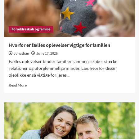
Forældreskab og familie
Hvorfor er fælles oplevelser vigtige for familien
Jonathan
June 17, 2026
Fælles oplevelser binder familier sammen, skaber stærke
relationer og uforglemmelige minder. Læs hvorfor disse
øjeblikke er så vigtige for jeres...
Read
Read More
more
about
Hvorfor
er
fælles
oplevelser
vigtige
for
familien