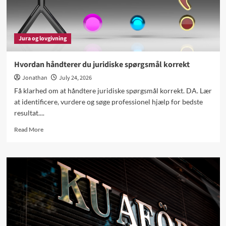
Jura og lovgivning
Hvordan håndterer du juridiske spørgsmål korrekt
Jonathan
July 24, 2026
Få klarhed om at håndtere juridiske spørgsmål korrekt. DA. Lær
at identificere, vurdere og søge professionel hjælp for bedste
resultat....
Read
Read More
more
about
Hvordan
håndterer
du
juridiske
spørgsmål
korrekt