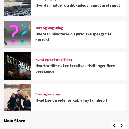
Hvordan holder du dit kæledyr sundt året rundt
Jura og lovgivning
Hvordan håndterer du juridiske spørgsmål
korrekt
Kunst og underholdning
Hvorfor tiltrækker kreative udstillinger flere
besøgende
Biler og køretøjer
Biler og køretøjer
Hvad bør du vide før køb af ny familiebil
Hvad bør du vide før køb af ny familiebil
Kæledyr og dyr
4
Hvordan holder du dit kæledyr sundt året rundt
Main Story
Jonathan
August 2, 2026
Sport og hobby