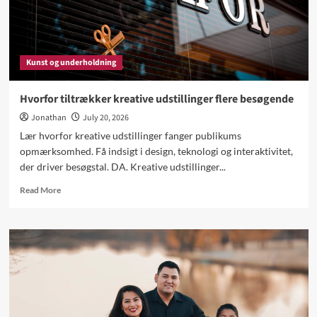
Kunst og underholdning
Hvorfor tiltrækker kreative udstillinger flere besøgende
Jonathan
July 20, 2026
Lær hvorfor kreative udstillinger fanger publikums
opmærksomhed. Få indsigt i design, teknologi og interaktivitet,
der driver besøgstal. DA. Kreative udstillinger...
Read
Read More
more
about
Hvorfor
tiltrækker
kreative
udstillinger
flere
besøgende