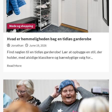
Mode og shopping
Hvad er hemmeligheden bag en tidløs garderobe
Jonathan
June 19, 2026
Find nøglen til en tidløs garderobe! Lær at opbygge en stil, der
holder, med alsidige klassikere og bæredygtige valg for...
Read
Read More
more
about
Hvad
er
hemmeligheden
bag
en
tidløs
garderobe