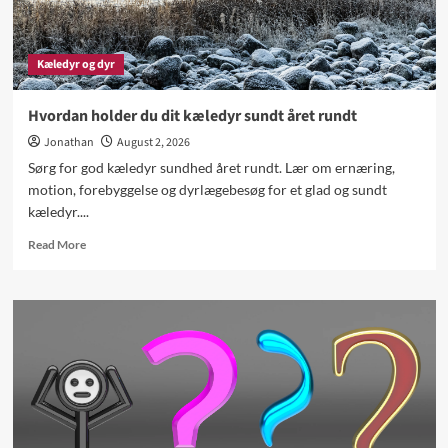
Kæledyr og dyr
Hvordan holder du dit kæledyr sundt året rundt
Jonathan
August 2, 2026
Sørg for god kæledyr sundhed året rundt. Lær om ernæring,
motion, forebyggelse og dyrlægebesøg for et glad og sundt
kæledyr....
Read
Read More
more
about
Hvordan
holder
du
dit
kæledyr
sundt
året
rundt