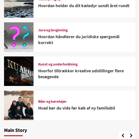
Hvordan holder du dit kæledyr sundt året rundt
Jura og lovgivning
Hvordan håndterer du juridiske spørgsmål
korrekt
Kunst og underholdning
Hvorfor tiltrækker kreative udstillinger flere
besøgende
Biler og køretøjer
Biler og køretøjer
Hvad bør du vide før køb af ny familiebil
Hvad bør du vide før køb af ny familiebil
Kæledyr og dyr
4
Hvordan holder du dit kæledyr sundt året rundt
Main Story
Jonathan
August 2, 2026
Sport og hobby