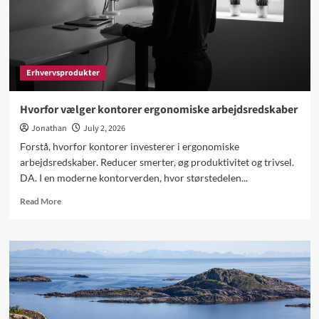
fastholde
Erhvervsprodukter
Hvorfor vælger kontorer ergonomiske arbejdsredskaber
Jonathan
July 2, 2026
Forstå, hvorfor kontorer investerer i ergonomiske
arbejdsredskaber. Reducer smerter, øg produktivitet og trivsel.
DA. I en moderne kontorverden, hvor størstedelen...
Read
Read More
more
about
Hvorfor
vælger
kontorer
ergonomiske
arbejdsredskaber