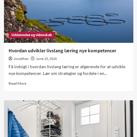
Uddannelse og videnskab
Hvordan udvikler livslang læring nye kompetencer
Jonathan
June 25, 2026
Få indsigt i hvordan livslang læring er afgørende for at udvikle
nye kompetencer. Lær om strategier og fordele i en...
Read
Read More
more
about
Hvordan
udvikler
livslang
læring
nye
kompetencer