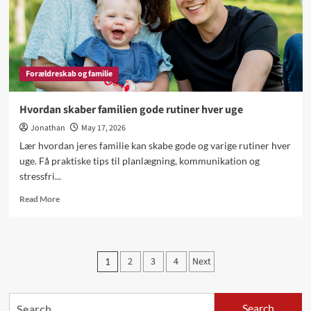
Forældreskab og familie
Hvordan skaber familien gode rutiner hver uge
Jonathan
May 17, 2026
Lær hvordan jeres familie kan skabe gode og varige rutiner hver
uge. Få praktiske tips til planlægning, kommunikation og
stressfri...
Read
Read More
more
about
Hvordan
skaber
Posts
2
3
4
Next
1
familien
pagination
gode
rutiner
Search
hver