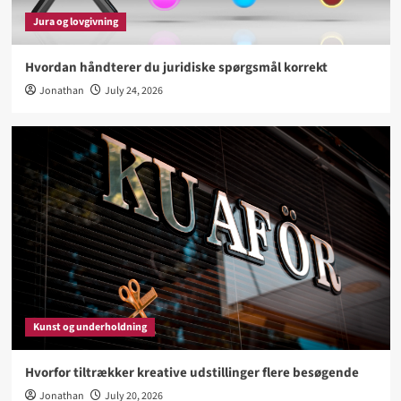
besøgende
Jura og lovgivning
3
Hvordan håndterer du juridiske spørgsmål korrekt
Biler og køretøjer
Jonathan
July 24, 2026
Hvad bør du vide før køb af ny familiebil
4
Sport og hobby
Hvad gør en aktiv livsstil lettere at fastholde
5
Kunst og underholdning
Hvorfor tiltrækker kreative udstillinger flere besøgende
Jonathan
July 20, 2026