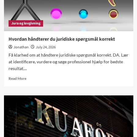
Jura og lovgivning
Hvordan håndterer du juridiske spørgsmål korrekt
Jonathan
July 24, 2026
Få klarhed om at håndtere juridiske spørgsmål korrekt. DA. Lær
at identificere, vurdere og søge professionel hjælp for bedste
resultat....
Read
Read More
more
about
Hvordan
håndterer
du
juridiske
spørgsmål
korrekt