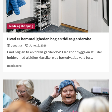
Mode og shopping
Hvad er hemmeligheden bag en tidløs garderobe
Jonathan
June 19, 2026
Find nøglen til en tidløs garderobe! Lær at opbygge en stil, der
holder, med alsidige klassikere og bæredygtige valg for...
Read
Read More
more
about
Hvad
er
hemmeligheden
bag
en
tidløs
garderobe