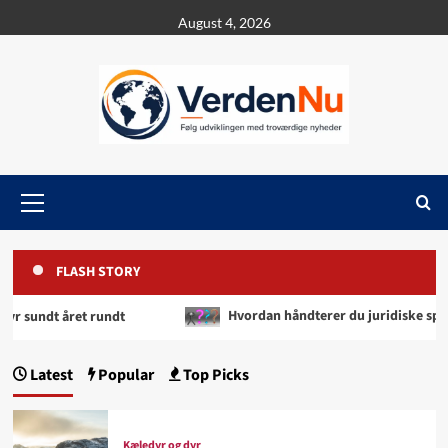
Skip
August 4, 2026
to
content
Primary
Menu
FLASH STORY
t rundt
Hvordan håndterer du juridiske spørgsmål korre
Latest
Popular
Top Picks
Kæledyr og dyr