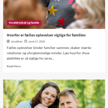
Forældreskab og familie
Hvorfor er fælles oplevelser vigtige for familien
Jonathan
June 17, 2026
Fælles oplevelser binder familier sammen, skaber stærke
relationer og uforglemmelige minder. Læs hvorfor disse
øjeblikke er så vigtige for jeres...
Read
Read More
more
about
Hvorfor
er
fælles
oplevelser
vigtige
for
familien