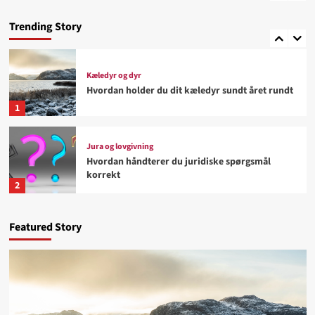
Hvad gør en aktiv livsstil lettere at fastholde
Trending Story
5
Kæledyr og dyr
Hvordan holder du dit kæledyr sundt året rundt
1
Jura og lovgivning
Hvordan håndterer du juridiske spørgsmål
korrekt
2
Kunst og underholdning
Featured Story
Hvorfor tiltrækker kreative udstillinger flere
besøgende
3
Biler og køretøjer