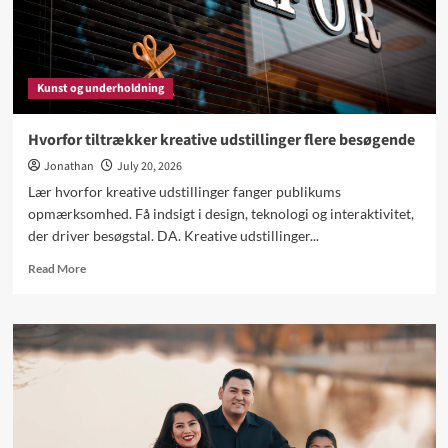
Kunst og underholdning
Hvorfor tiltrækker kreative udstillinger flere besøgende
Jonathan
July 20, 2026
Lær hvorfor kreative udstillinger fanger publikums
opmærksomhed. Få indsigt i design, teknologi og interaktivitet,
der driver besøgstal. DA. Kreative udstillinger...
Read
Read More
more
about
Hvorfor
tiltrækker
kreative
udstillinger
flere
besøgende