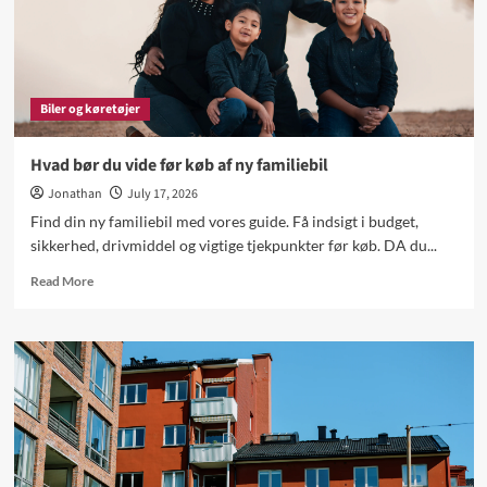
Biler og køretøjer
Hvad bør du vide før køb af ny familiebil
Jonathan
July 17, 2026
Find din ny familiebil med vores guide. Få indsigt i budget,
sikkerhed, drivmiddel og vigtige tjekpunkter før køb. DA du...
Read
Read More
more
about
Hvad
bør
du
vide
før
køb
af
ny