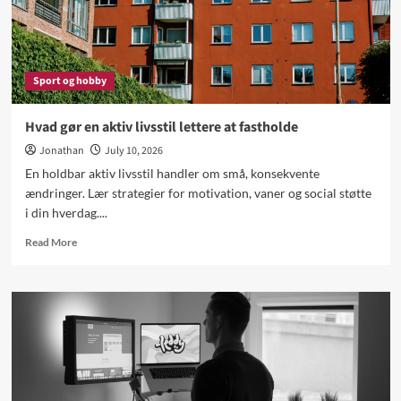
familiebil
Sport og hobby
Hvad gør en aktiv livsstil lettere at fastholde
Jonathan
July 10, 2026
En holdbar aktiv livsstil handler om små, konsekvente
ændringer. Lær strategier for motivation, vaner og social støtte
i din hverdag....
Read
Read More
more
about
Hvad
gør
en
aktiv
livsstil
lettere
at