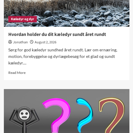
Kæledyr og dyr
Hvordan holder du dit kæledyr sundt året rundt
Jonathan
August 2, 2026
Sørg for god kæledyr sundhed året rundt. Lær om ernæring,
motion, forebyggelse og dyrlægebesøg for et glad og sundt
kæledyr....
Read
Read More
more
about
Hvordan
holder
du
dit
kæledyr
sundt
året
rundt