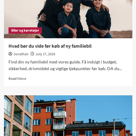
Biler og køretøjer
Hvad bør du vide før køb af ny familiebil
Jonathan
July 17, 2026
Find din ny familiebil med vores guide. Få indsigt i budget,
sikkerhed, drivmiddel og vigtige tjekpunkter før køb. DA du...
Read
Read More
more
about
Hvad
bør
du
vide
før
køb
af
ny