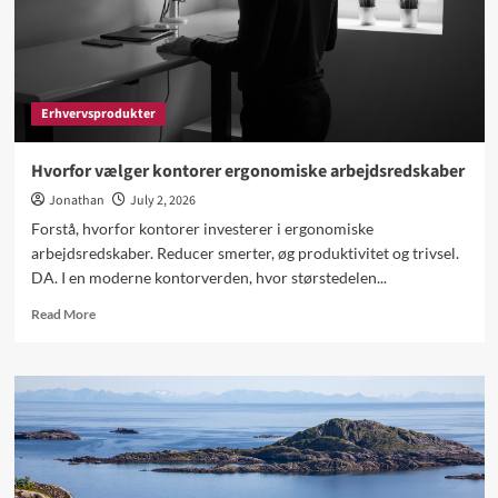
fastholde
Erhvervsprodukter
Hvorfor vælger kontorer ergonomiske arbejdsredskaber
Jonathan
July 2, 2026
Forstå, hvorfor kontorer investerer i ergonomiske
arbejdsredskaber. Reducer smerter, øg produktivitet og trivsel.
DA. I en moderne kontorverden, hvor størstedelen...
Read
Read More
more
about
Hvorfor
vælger
kontorer
ergonomiske
arbejdsredskaber