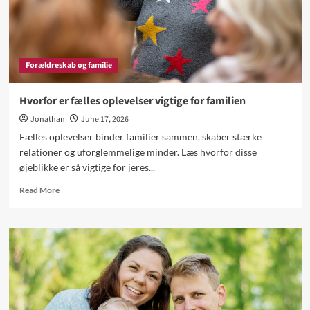
Forældreskab og familie
Hvorfor er fælles oplevelser vigtige for familien
Jonathan
June 17, 2026
Fælles oplevelser binder familier sammen, skaber stærke
relationer og uforglemmelige minder. Læs hvorfor disse
øjeblikke er så vigtige for jeres...
Read
Read More
more
about
Hvorfor
er
fælles
oplevelser
vigtige
for
familien