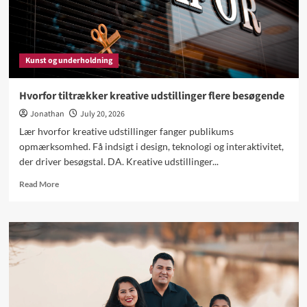
Kunst og underholdning
Hvorfor tiltrækker kreative udstillinger flere besøgende
Jonathan
July 20, 2026
Lær hvorfor kreative udstillinger fanger publikums
opmærksomhed. Få indsigt i design, teknologi og interaktivitet,
der driver besøgstal. DA. Kreative udstillinger...
Read
Read More
more
about
Hvorfor
tiltrækker
kreative
udstillinger
flere
besøgende