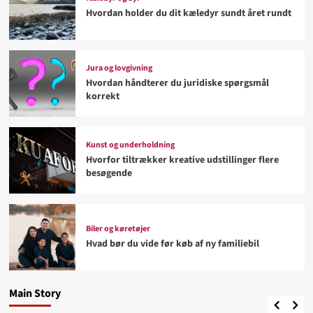
Hvordan holder du dit kæledyr sundt året rundt
Jura og lovgivning
Hvordan håndterer du juridiske spørgsmål
korrekt
Kunst og underholdning
Hvorfor tiltrækker kreative udstillinger flere
besøgende
Biler og køretøjer
Biler og køretøjer
Hvad bør du vide før køb af ny familiebil
Hvad bør du vide før køb af ny familiebil
Kæledyr og dyr
4
Hvordan holder du dit kæledyr sundt året rundt
Main Story
Jonathan
August 2, 2026
Sport og hobby