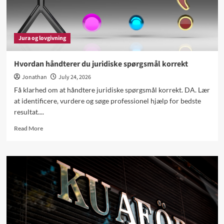
Jura og lovgivning
Hvordan håndterer du juridiske spørgsmål korrekt
Jonathan
July 24, 2026
Få klarhed om at håndtere juridiske spørgsmål korrekt. DA. Lær
at identificere, vurdere og søge professionel hjælp for bedste
resultat....
Read
Read More
more
about
Hvordan
håndterer
du
juridiske
spørgsmål
korrekt