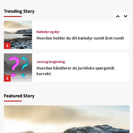
Hvad gør en aktiv livsstil lettere at fastholde
Trending Story
5
Kæledyr og dyr
Hvordan holder du dit kæledyr sundt året rundt
1
Jura og lovgivning
Hvordan håndterer du juridiske spørgsmål
korrekt
2
Kunst og underholdning
Featured Story
Hvorfor tiltrækker kreative udstillinger flere
besøgende
3
Biler og køretøjer