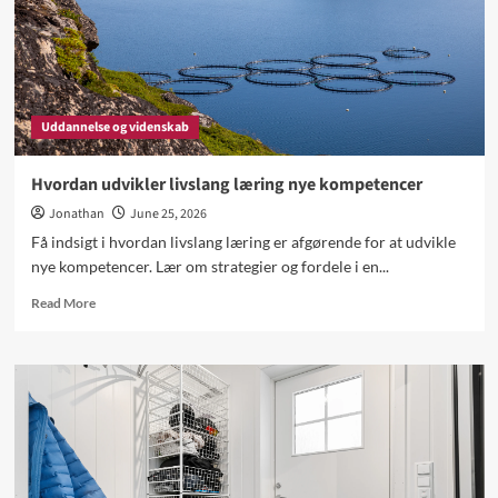
Uddannelse og videnskab
Hvordan udvikler livslang læring nye kompetencer
Jonathan
June 25, 2026
Få indsigt i hvordan livslang læring er afgørende for at udvikle
nye kompetencer. Lær om strategier og fordele i en...
Read
Read More
more
about
Hvordan
udvikler
livslang
læring
nye
kompetencer