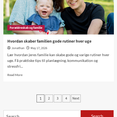
Forældreskab og familie
Hvordan skaber familien gode rutiner hver uge
Jonathan
May 17, 2026
Lær hvordan jeres familie kan skabe gode og varige rutiner hver
uge. Få praktiske tips til planlægning, kommunikation og
stressfri...
Read
Read More
more
about
Hvordan
skaber
Posts
2
3
4
Next
1
familien
pagination
gode
rutiner
Search
hver