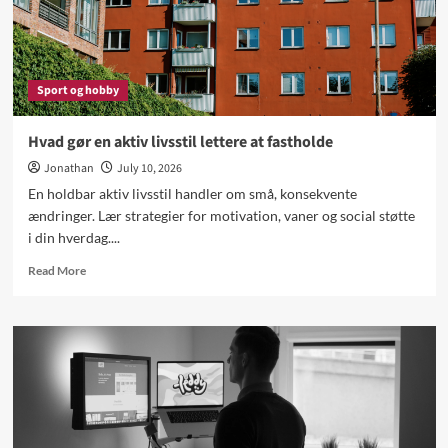
familiebil
Sport og hobby
Hvad gør en aktiv livsstil lettere at fastholde
Jonathan
July 10, 2026
En holdbar aktiv livsstil handler om små, konsekvente
ændringer. Lær strategier for motivation, vaner og social støtte
i din hverdag....
Read
Read More
more
about
Hvad
gør
en
aktiv
livsstil
lettere
at