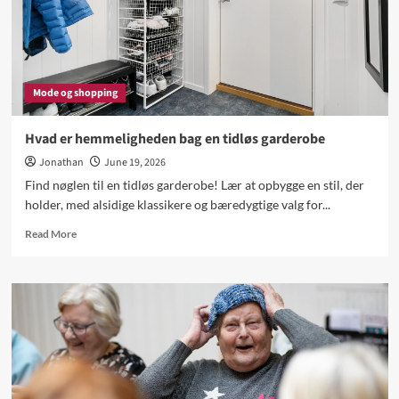
Mode og shopping
Hvad er hemmeligheden bag en tidløs garderobe
Jonathan
June 19, 2026
Find nøglen til en tidløs garderobe! Lær at opbygge en stil, der
holder, med alsidige klassikere og bæredygtige valg for...
Read
Read More
more
about
Hvad
er
hemmeligheden
bag
en
tidløs
garderobe