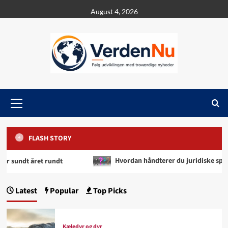
Skip
August 4, 2026
to
content
Primary
Menu
FLASH STORY
t rundt
Hvordan håndterer du juridiske spørgsmål korre
Latest
Popular
Top Picks
Kæledyr og dyr