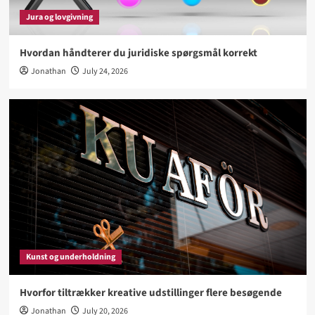
besøgende
Jura og lovgivning
3
Hvordan håndterer du juridiske spørgsmål korrekt
Biler og køretøjer
Jonathan
July 24, 2026
Hvad bør du vide før køb af ny familiebil
4
Sport og hobby
Hvad gør en aktiv livsstil lettere at fastholde
5
Kunst og underholdning
Hvorfor tiltrækker kreative udstillinger flere besøgende
Jonathan
July 20, 2026